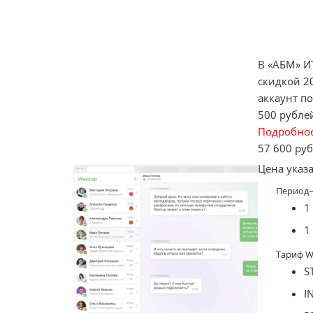
В «АБМ» И
скидкой 2
аккаунт п
500 рублей
Подробно
Задать вопрос
Кон
57 600
руб
Цена указа
Период
1
1
Тариф W
S
I