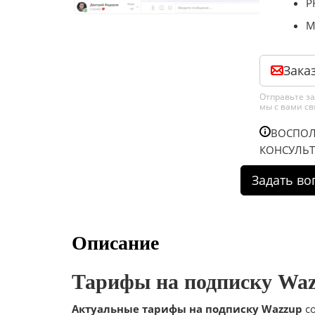
P
M
Зака
Отправьте за
мы с вами с
ВОСПОЛ
КОНСУЛЬТ
Описание
Тарифы на подписку Wazz
Актуальные тарифы на подписку Wazzup
со