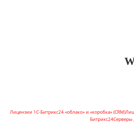
W
Лицензии 1С-Битрикс24 «облако» и «коробка» (CRM)
Лиц
Битрикс24
Серверы 