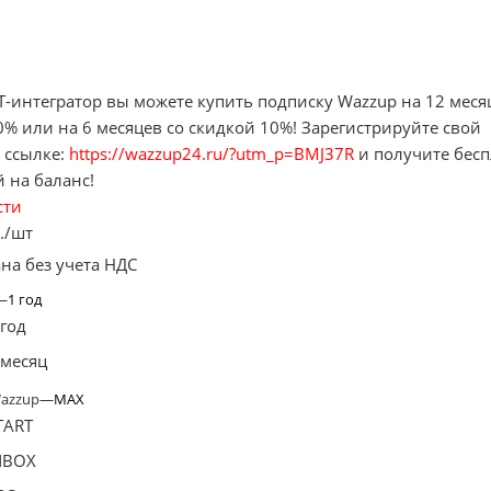
Т-интегратор вы можете купить подписку Wazzup на 12 меся
0% или на 6 месяцев со скидкой 10%! Зарегистрируйте свой
о ссылке:
https://wazzup24.ru/?utm_p=BMJ37R
и получите бес
 на баланс!
сти
такты
.
/шт
на без учета НДС
—
1 год
 год
 месяц
azzup
—
MAX
TART
NBOX