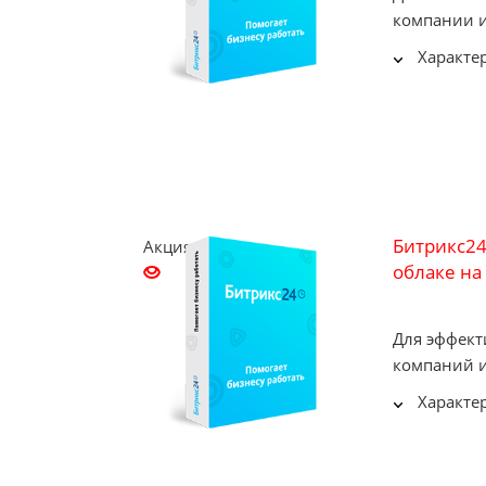
компании и
Характе
Битрикс24
Акция
облаке на 
Для эффек
компаний и
Характе