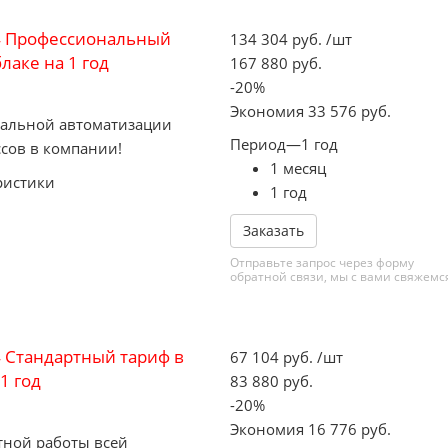
4 Профессиональный
134 304
руб.
/шт
лаке на 1 год
167 880
руб.
-
20
%
Экономия
33 576
руб.
альной автоматизации
Период
—
1 год
ссов в компании!
1 месяц
ристики
1 год
Заказать
Отправьте запрос через форму
обратной связи, мы с вами свяжемс
 Стандартный тариф в
67 104
руб.
/шт
1 год
83 880
руб.
-
20
%
Экономия
16 776
руб.
тной работы всей