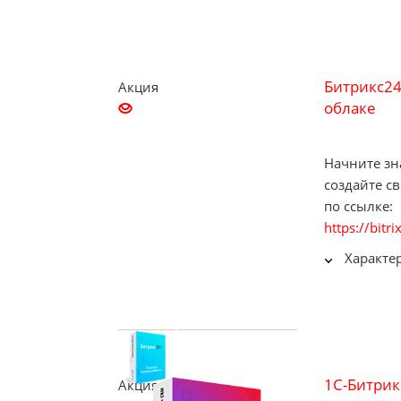
Битрикс24
Акция
облаке
Начните зн
создайте с
по ссылке:
https://bit
Характе
1С-Битрик
Акция