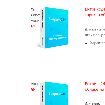
Битрикс2
Хит
тариф в об
Советуем
Акция
Для максим
всех проце
Характе
Битрикс24
Акция
облаке на 
Для совмес