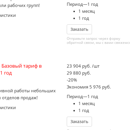
Период
—
1 год
ли рабочих групп!
1 месяц
ристики
1 год
Заказать
Отправьте запрос через форму
обратной связи, мы с вами свяжемс
 Базовый тариф в
23 904
руб.
/шт
1 год
29 880
руб.
-
20
%
Экономия
5 976
руб.
тивной работы небольших
Период
—
1 год
 отделов продаж!
1 месяц
ристики
1 год
Заказать