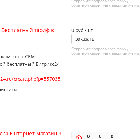
Отправьте запрос через форму
обратной связи, мы с вами свяжемс
 Бесплатный тариф в
0
руб.
/шт
Заказать
Отправьте запрос через форму
обратной связи, мы с вами свяжемс
акомство с CRM —
вой бесплатный Битрикс24
rix24.ru/create.php?p=557035
ристики
с24 Интернет-магазин +
0
0
0
0