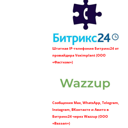
Штатная IP-телефония Битрикс24 от
провайдера Voximplant (ООО
«Фастком»)
Сообщения Max, WhatsApp, Telegram,
Instagram, ВКонтакте и Авито в
Битрикс24 через Wazzup (ООО
«Ваззап»)