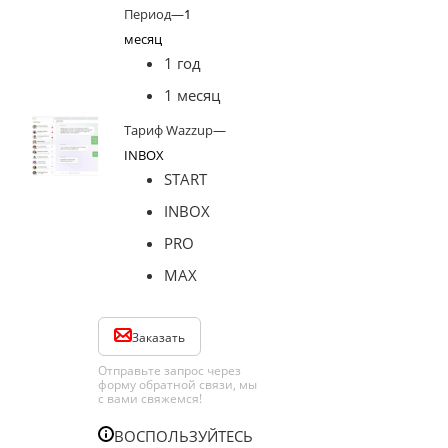
Период
—
1
месяц
1 год
1 месяц
Тариф Wazzup
—
INBOX
START
INBOX
PRO
MAX
Заказать
Отправьте запрос через
форму обратной связи, мы
с вами свяжемся!
ВОСПОЛЬЗУЙТЕСЬ