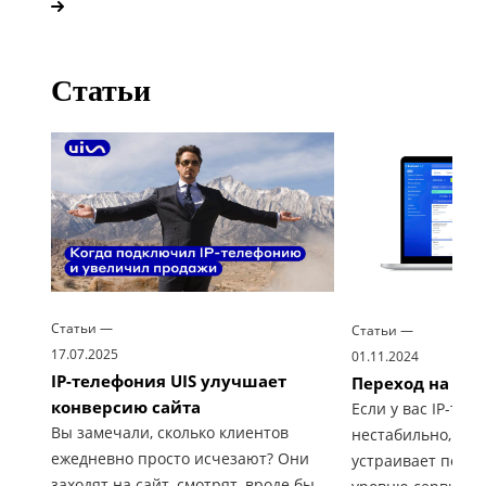
Статьи
Статьи
—
Статьи
—
17.07.2025
01.11.2024
IP-телефония UIS улучшает
Переход на но
конверсию сайта
Если у вас IP-тел
Вы замечали, сколько клиентов
нестабильно, а п
ежедневно просто исчезают? Они
устраивает по ка
заходят на сайт, смотрят, вроде бы