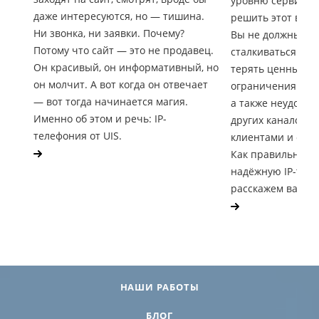
уровню сервиса, 
даже интересуются, но — тишина.
решить этот вопр
Ни звонка, ни заявки. Почему?
Вы не должны по
Потому что сайт — это не продавец.
сталкиваться с п
Он красивый, он информативный, но
терять ценные зв
он молчит. А вот когда он отвечает
ограничения по 
— вот тогда начинается магия.
а также неудобс
Именно об этом и речь: IP-
других каналов к
телефония от UIS.
клиентами и обр
Как правильно п
надёжную IP-тел
расскажем вам в э
НАШИ РАБОТЫ
БЛОГ