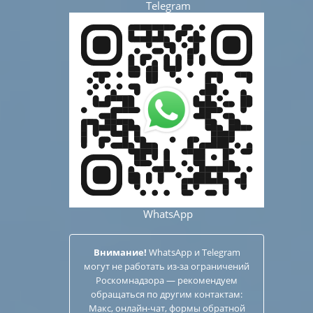
Telegram
WhatsApp
Внимание!
WhatsApp и Telegram
могут не работать из-за ограничений
Роскомнадзора — рекомендуем
обращаться по другим
контактам
:
Макс, онлайн-чат, формы обратной