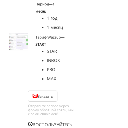
Период
—
1
месяц
1 год
1 месяц
Тариф Wazzup
—
START
START
INBOX
PRO
MAX
Заказать
Отправьте запрос через
форму обратной связи, мы
с вами свяжемся!
ВОСПОЛЬЗУЙТЕСЬ