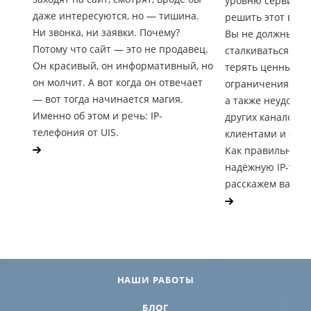
уровню сервиса, 
даже интересуются, но — тишина.
решить этот вопр
Ни звонка, ни заявки. Почему?
Вы не должны по
Потому что сайт — это не продавец.
сталкиваться с п
Он красивый, он информативный, но
терять ценные зв
он молчит. А вот когда он отвечает
ограничения по 
— вот тогда начинается магия.
а также неудобс
Именно об этом и речь: IP-
других каналов к
телефония от UIS.
клиентами и обр
Как правильно п
надёжную IP-тел
расскажем вам в э
НАШИ РАБОТЫ
БЛОГ