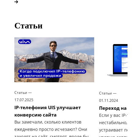
Статьи
Статьи
—
Статьи
—
17.07.2025
01.11.2024
IP-телефония UIS улучшает
Переход на но
конверсию сайта
Если у вас IP-тел
Вы замечали, сколько клиентов
нестабильно, а п
ежедневно просто исчезают? Они
устраивает по ка
заходят на сайт, смотрят, вроде бы