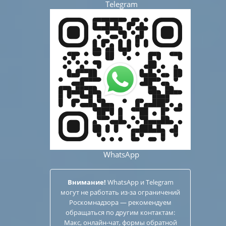
Telegram
WhatsApp
Внимание!
WhatsApp и Telegram
могут не работать из-за ограничений
Роскомнадзора — рекомендуем
обращаться по другим
контактам
:
Макс, онлайн-чат, формы обратной