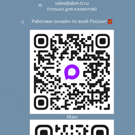
sales@abm-it.ru
(только для клиентов)
Работаем онлайн по всей России!
Макс