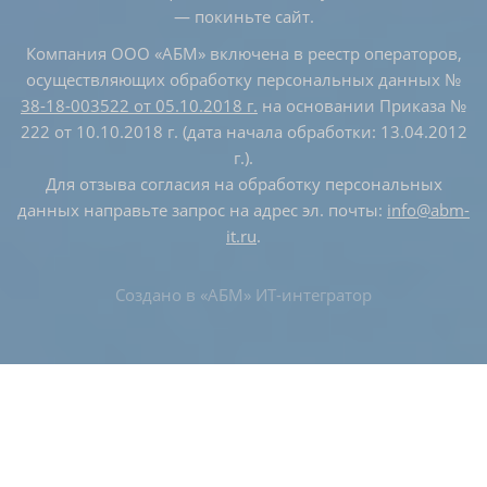
— покиньте сайт.
Компания ООО «АБМ» включена в реестр операторов,
осуществляющих обработку персональных данных №
38-18-003522 от 05.10.2018 г.
на основании Приказа №
222 от 10.10.2018 г. (дата начала обработки: 13.04.2012
г.).
Для отзыва согласия на обработку персональных
данных направьте запрос на адрес эл. почты:
info@abm-
it.ru
.
Создано в
«АБМ» ИТ-интегратор