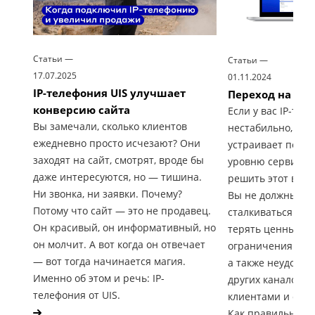
Статьи
—
Статьи
—
17.07.2025
01.11.2024
IP-телефония UIS улучшает
Переход на но
конверсию сайта
Если у вас IP-тел
Вы замечали, сколько клиентов
нестабильно, а п
ежедневно просто исчезают? Они
устраивает по ка
заходят на сайт, смотрят, вроде бы
уровню сервиса, 
даже интересуются, но — тишина.
решить этот вопр
Ни звонка, ни заявки. Почему?
Вы не должны по
Потому что сайт — это не продавец.
сталкиваться с п
Он красивый, он информативный, но
терять ценные зв
он молчит. А вот когда он отвечает
ограничения по 
— вот тогда начинается магия.
а также неудобс
Именно об этом и речь: IP-
других каналов к
телефония от UIS.
клиентами и обр
Как правильно п