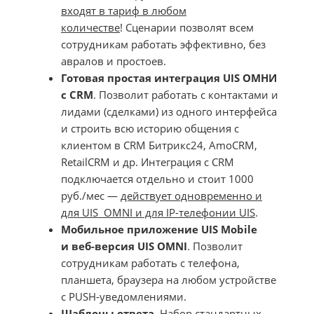
входят в тариф в любом
количестве
! Сценарии позволят всем
сотрудникам работать эффективно, без
авралов и простоев.
Готовая простая интеграция UIS ОМНИ
с CRM
. Позволит работать с контактами и
лидами (сделками) из одного интерфейса
и строить всю историю общения с
клиентом в CRM Битрикс24, AmoCRM,
RetailCRM и др. Интеграция с CRM
подключается отдельно и стоит 1000
руб./мес —
действует одновременно и
для UIS OMNI и для IP-телефонии UIS
.
Мобильное приложение UIS Mobile
и веб-версия UIS OMNI
. Позволит
сотрудникам работать с телефона,
планшета, браузера на любом устройстве
c PUSH-уведомлениями.
Шаблоны ответа
. Набор стандартных