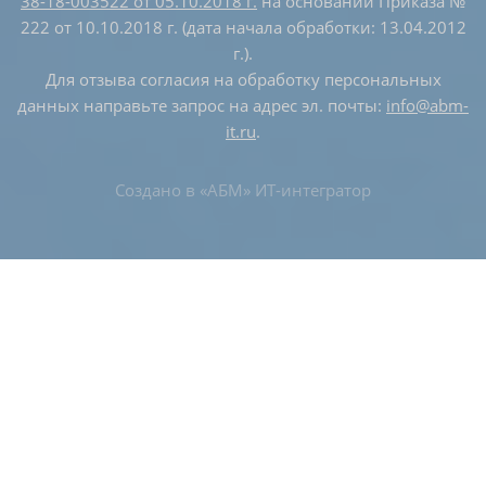
38-18-003522 от 05.10.2018 г.
на основании Приказа №
222 от 10.10.2018 г. (дата начала обработки: 13.04.2012
г.).
Для отзыва согласия на обработку персональных
данных направьте запрос на адрес эл. почты:
info@abm-
it.ru
.
Создано в
«АБМ» ИТ-интегратор