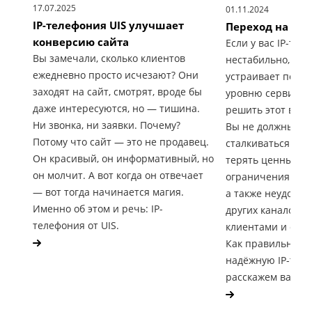
17.07.2025
01.11.2024
IP-телефония UIS улучшает
Переход на но
конверсию сайта
Если у вас IP-тел
Вы замечали, сколько клиентов
нестабильно, а п
ежедневно просто исчезают? Они
устраивает по ка
заходят на сайт, смотрят, вроде бы
уровню сервиса, 
даже интересуются, но — тишина.
решить этот вопр
Ни звонка, ни заявки. Почему?
Вы не должны по
Потому что сайт — это не продавец.
сталкиваться с п
Он красивый, он информативный, но
терять ценные зв
он молчит. А вот когда он отвечает
ограничения по 
— вот тогда начинается магия.
а также неудобс
Именно об этом и речь: IP-
других каналов к
телефония от UIS.
клиентами и обр
Как правильно п
надёжную IP-тел
расскажем вам в э