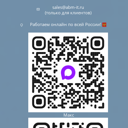
sales@abm-it.ru
(только для клиентов)
Работаем онлайн по всей России!
Макс