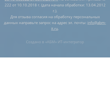
222 от 10.10.2018 г. (дата начала обработки: 13.04.2012
г.).
Для отзыва согласия на обработку персональных
данных направьте запрос на адрес эл. почты:
info@abm-
it.ru
.
Создано в
«АБМ» ИТ-интегратор