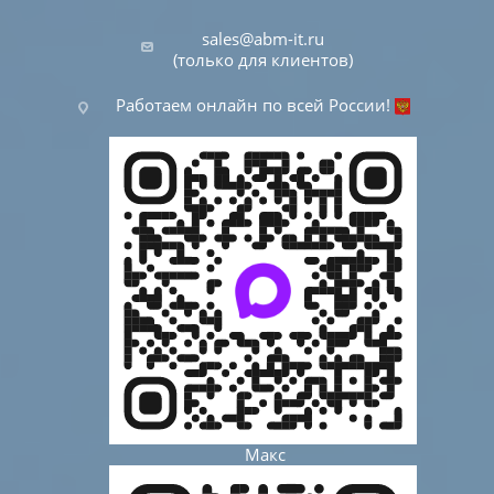
sales@abm-it.ru
(только для клиентов)
Работаем онлайн по всей России!
Макс