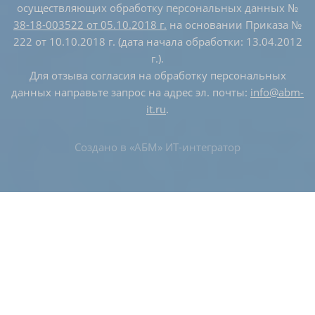
осуществляющих обработку персональных данных №
38-18-003522 от 05.10.2018 г.
на основании Приказа №
222 от 10.10.2018 г. (дата начала обработки: 13.04.2012
г.).
Для отзыва согласия на обработку персональных
данных направьте запрос на адрес эл. почты:
info@abm-
it.ru
.
Создано в
«АБМ» ИТ-интегратор