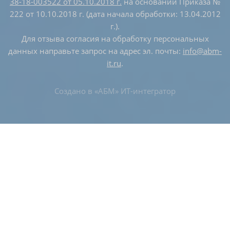
38-18-003522 от 05.10.2018 г.
на основании Приказа №
222 от 10.10.2018 г. (дата начала обработки: 13.04.2012
г.).
Для отзыва согласия на обработку персональных
данных направьте запрос на адрес эл. почты:
info@abm-
it.ru
.
Создано в
«АБМ» ИТ-интегратор