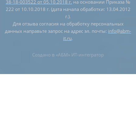
38-18-003522 от 05.10.2018 г.
на основании Приказа №
222 от 10.10.2018 г. (дата начала обработки: 13.04.2012
г.).
Для отзыва согласия на обработку персональных
данных направьте запрос на адрес эл. почты:
info@abm-
it.ru
.
Создано в
«АБМ» ИТ-интегратор