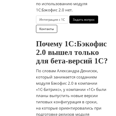
по использованию модуля
1С:Бэкофис 2.0 нет.
Интеграция с 1С
Задать вопрос
Контакты
Почему 1С:Бэкофис
2.0 вышел только
для
бета-версий
1С?
По словам Александра Денисюк,
который занимается созданием
модуля Бэкофис 2.0 в компании
«1С-Битрикс»
, у компании «1С» были
планы выпустить новые версии
типовых конфигурация в сроки,
на которые ориентировались при
подготовке релизов модуля